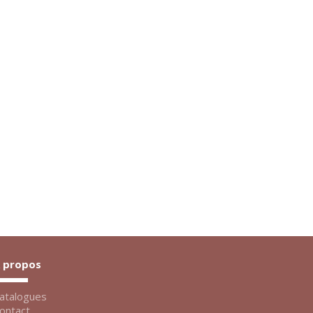
 propos
atalogues
ontact