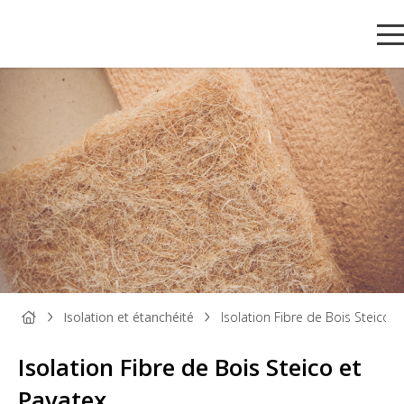
Isolation et étanchéité
Isolation Fibre de Bois Steico e
Isolation Fibre de Bois Steico et
PANNEAU
PANNEAU
PARQUET
BOIS DE
TAS
BOIS
DÉCORATIF
ET SOL
MENUISERIE
ET
Pavatex
STRATIFIÉ
MOU