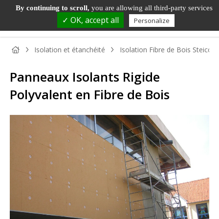
By continuing to scroll,
you are allowing all third-party services
✓ OK, accept all
Personalize
Isolation et étanchéité
Isolation Fibre de Bois Steico 
Panneaux Isolants Rigide
Polyvalent en Fibre de Bois
PANNEAU
PANNEAU
PARQUET
BOIS DE
TAS
BOIS
DÉCORATIF
ET SOL
MENUISERIE
ET
STRATIFIÉ
MOU