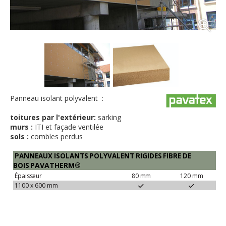
Panneau isolant polyvalent :
toitures par l'extérieur:
sarking
murs :
ITI et façade ventilée
sols :
combles perdus
PANNEAUX
ISOLANTS
POLYVALENT
RIGIDES
FIBRE
DE
PAVAT
HERM®
BOIS
Épaisseur
80
mm
120
mm
1100 x 600
mm