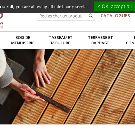
✓ OK, accept all
 scroll,
you are allowing all third-party services
CATALOGUES
BOIS DE
TASSEAU ET
TERRASSE ET
MENUISERIE
MOULURE
BARDAGE
CON