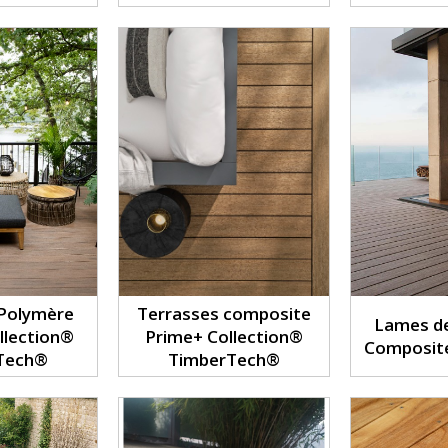
 Polymère
Terrasses composite
Lames de
llection®
Prime+ Collection®
Composit
Tech®
TimberTech®