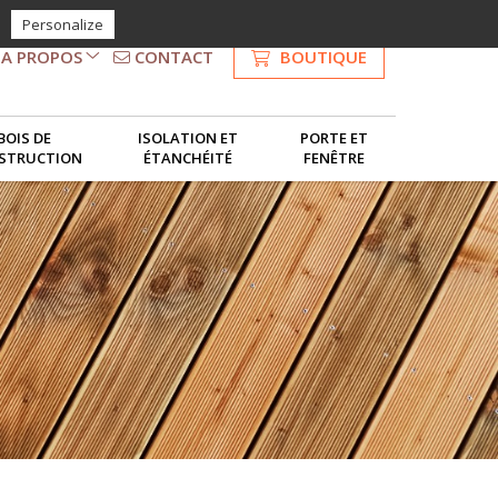
Personalize
CONTACT
BOUTIQUE
A PROPOS
NOS SERVICES
BOIS DE
ISOLATION ET
PORTE ET
STRUCTION
ÉTANCHÉITÉ
FENÊTRE
LE GROUPE