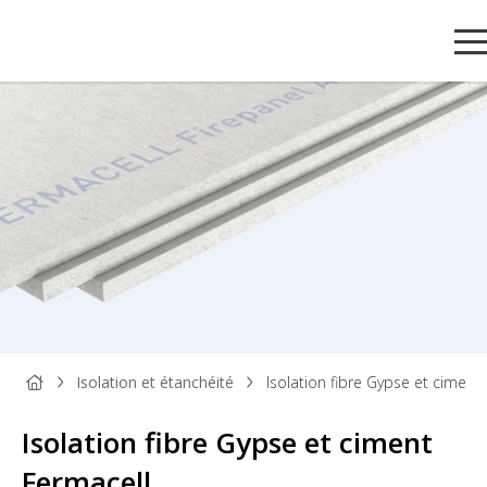
Isolation et étanchéité
Isolation fibre Gypse et ciment
Isolation fibre Gypse et ciment
PANNEAU
PANNEAU
PARQUET
BOIS DE
TAS
BOIS
DÉCORATIF
ET SOL
MENUISERIE
ET
Fermacell
STRATIFIÉ
MOU