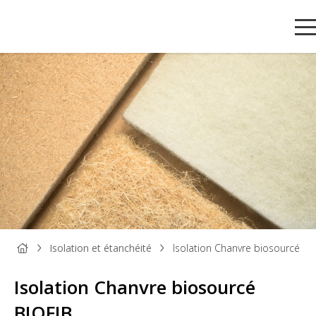
Isolation et étanchéité
Isolation Chanvre biosourcé BI
Isolation Chanvre biosourcé
PANNEAU
PANNEAU
PARQUET
BOIS DE
TAS
BOIS
DÉCORATIF
ET SOL
MENUISERIE
ET
BIOFIB
STRATIFIÉ
MOU