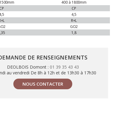
1500mm
400 à
1800mm
CP
CP
4,5
4,5
R+L
R+L
GO2
GO2
,35
1,8
DEMANDE DE RENSEIGNEMENTS
DEOLBOIS Domont :
01 39 35 43 43
ndi au vendredi De 8h à 12h et de 13h30 à 17h30
NOUS CONTACTER