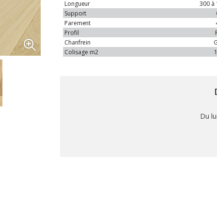
Longueur
300 à
Support
Parement
Profil
Chanfrein
Colisage
m2
1
Du lu