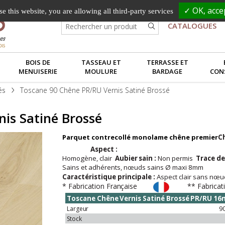
✓ OK, accep
e this website, you are allowing all third-party services
CATALOGUES
BOIS DE
TASSEAU ET
TERRASSE ET
MENUISERIE
MOULURE
BARDAGE
CON
és
Toscane 90 Chêne PR/RU Vernis Satiné Brossé
is Satiné Brossé
Parquet contrecollé monolame chêne premier
C
Aspect
:
Homogène,
clair
Aubier
sain
:
Non
permis
Trace
de
Sains
et
adhérents,
nœuds sains 
Caractéristique principale :
Aspect clair sans n
* Fabrication
Française
** Fabricat
Toscane
Chêne
Vernis
Satiné
Brossé
PR/RU
16
Largeur
9
Stock