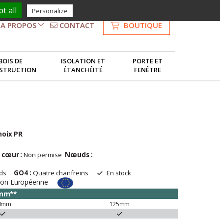
t all
Personalize
CONTACT
BOUTIQUE
A PROPOS
NOS SERVICES
BOIS DE
ISOLATION ET
PORTE ET
STRUCTION
ÉTANCHÉITÉ
FENÊTRE
LE GROUPE
hoix
PR
cœur
:
Non
permise
Nœuds
:
Ø maxi 8mm
œuds
GO4 :
Quatre chanfreins
En stock
ion
Européenne
mm**
0mm
125mm