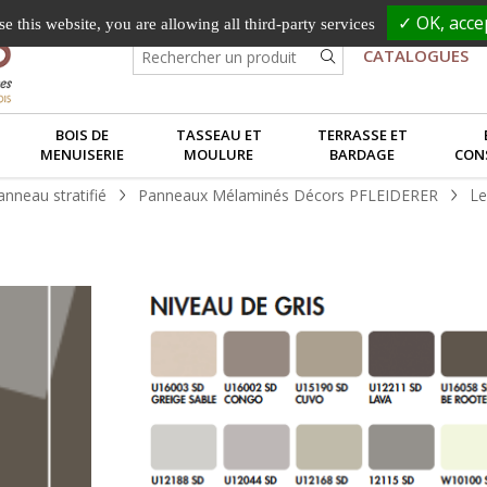
✓ OK, accep
e this website, you are allowing all third-party services
CATALOGUES
BOIS DE
TASSEAU ET
TERRASSE ET
MENUISERIE
MOULURE
BARDAGE
CON
nneau stratifié
Panneaux Mélaminés Décors PFLEIDERER
Le