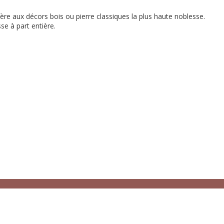
ère aux décors bois ou pierre classiques la plus haute noblesse.
se à part entière.
Deolbois
65 avenue 
95330 Do